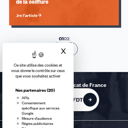
de la coiffure
Lire l'article
01
02
X
Masquer le bandea
Ce site utilise des cookies et
vous donne le contrôle sur ceux
que vous souhaitez activer
Rejoignez le 1er syndicat de France
Nos partenaires
(20)
APIs
Adhérer à la CFDT
Consentement
spécifique aux services
Google
Mesure d'audience
Régies publicitaires