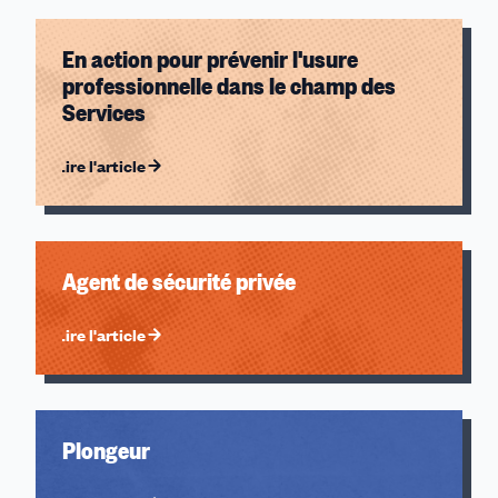
Thématiques
En action pour prévenir l'usure
Les guides CFDT
professionnelle dans le champ des
Nos métiers
Services
Années
Lire l'article
2026
2025
2024
Agent de sécurité privée
2023
2022
Lire l'article
2020
Plongeur