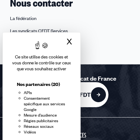
Nous contacter
La fédération
Les syndicats CFDT Services
X
Masquer le bandea
Les réseaux sociaux des équipes
Ce site utilise des cookies et
vous donne le contrôle sur ceux
que vous souhaitez activer
Rejoignez le 1er syndicat de France
Nos partenaires
(20)
APIs
Adhérer à la CFDT
Consentement
spécifique aux services
Google
Mesure d'audience
Régies publicitaires
Réseaux sociaux
Vidéos
SERVICES