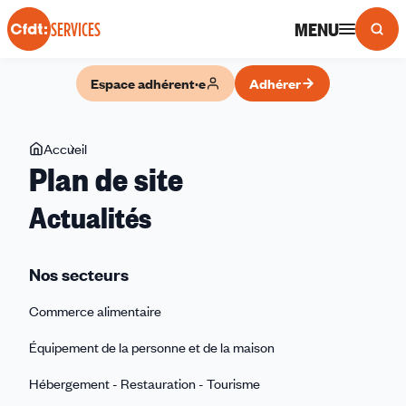
Panneau de gestion des cookies
MENU
SERVICES
Espace adhérent·e
Adhérer
Vous
Accueil
Plan
Plan de site
êtes
de
ici
site
Actualités
Nos secteurs
Commerce alimentaire
Équipement de la personne et de la maison
Hébergement - Restauration - Tourisme