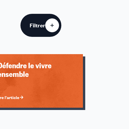
Filtrer
u des cookies
Ann
20
Défendre le vivre
20
ensemble
20
20
20
re l'article
20