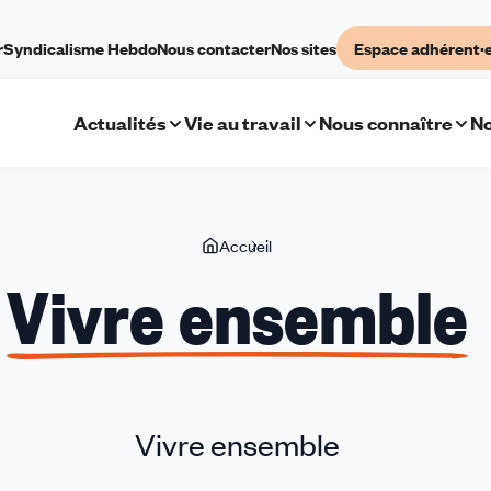
r
Syndicalisme Hebdo
Nous contacter
Nos sites
Espace adhérent·
Actualités
Vie au travail
Nous connaître
No
Vous
Accueil
Vivre
êtes
ensemble
Vivre ensemble
ici
Vivre ensemble