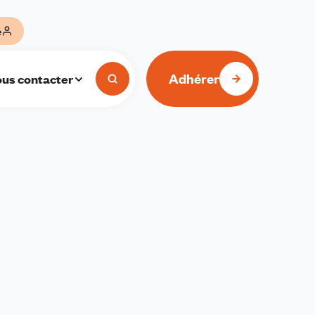
e
Adhérer
us contacter