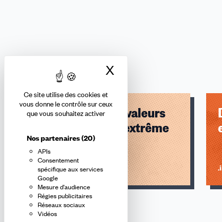
X
Masquer le bandea
Thématiques
Ce site utilise des cookies et
vous donne le contrôle sur ceux
Vivre ensemble
Faire vivre nos valeurs
que vous souhaitez activer
et combattre l'extrême
Nos partenaires
(20)
droite
APIs
Consentement
Lire l'article
Li
spécifique aux services
Google
Mesure d'audience
Régies publicitaires
Réseaux sociaux
Vidéos