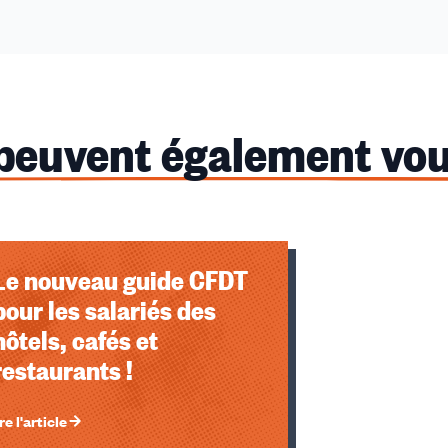
 peuvent également vou
u des cookies
Le nouveau guide CFDT
pour les salariés des
hôtels, cafés et
restaurants !
re l'article