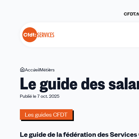
Panneau de gestion des cookies
CFDT.f
SERVICES
Vous
Accueil
Métiers
Le
Le guide des sala
êtes
guide
ici
des
salariés
Publié le 7 oct. 2025
de
la
Les guides CFDT
propreté
Le guide de la fédération des Services