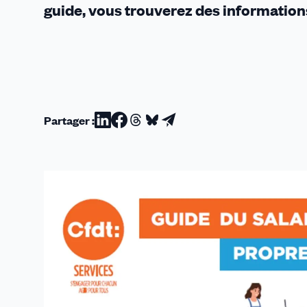
guide, vous trouverez des informations 
Partager :
Partager
Partager
Partager
Partager
Partager
sur
sur
sur
sur
par
Linkedin
Facebook
Threads
Bluesky
email