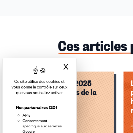
Ces articles
X
Masquer le bandea
Le guide CFDT 2025
Ce site utilise des cookies et
vous donne le contrôle sur ceux
pour les salariés de la
que vous souhaitez activer
coiffure
Nos partenaires
(20)
APIs
Consentement
Lire l'article
Li
spécifique aux services
Google