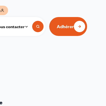
e
Adhérer
us contacter
ce