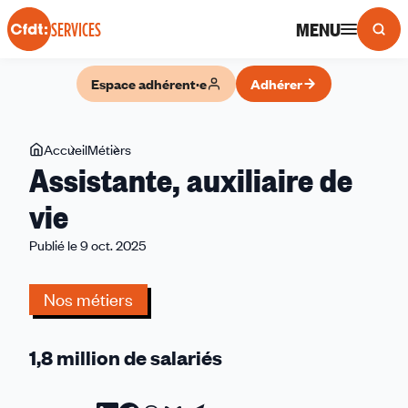
Panneau de gestion des cookies
MENU
SERVICES
Espace adhérent·e
Adhérer
Vous
Accueil
Métiers
Assistante,
Assistante, auxiliaire de
êtes
auxiliaire
ici
de
vie
vie
Publié le 9 oct. 2025
Nos métiers
1,8 million de salariés