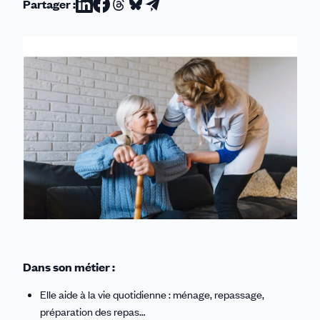
Partager :
Partager
Partager
Partager
Partager
Partager
sur
sur
sur
sur
par
Linkedin
Facebook
Threads
Bluesky
email
Dans son métier :
Elle aide à la vie quotidienne : ménage, repassage,
préparation des repas…