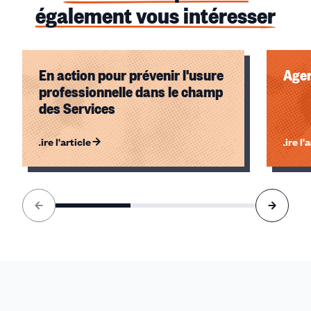
également vous intéresser
En action pour prévenir l'usure
Agen
professionnelle dans le champ
des Services
Lire l'article
Lire l'
Élément
1
sur
3
accessible