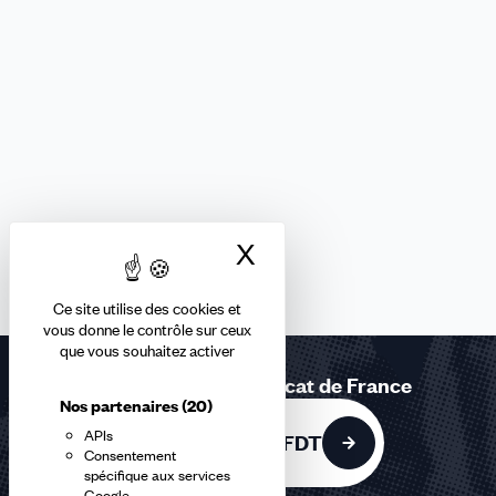
X
Masquer le bandea
Ce site utilise des cookies et
vous donne le contrôle sur ceux
que vous souhaitez activer
Rejoignez le 1er syndicat de France
Nos partenaires
(20)
APIs
Adhérer à la CFDT
Consentement
spécifique aux services
Google