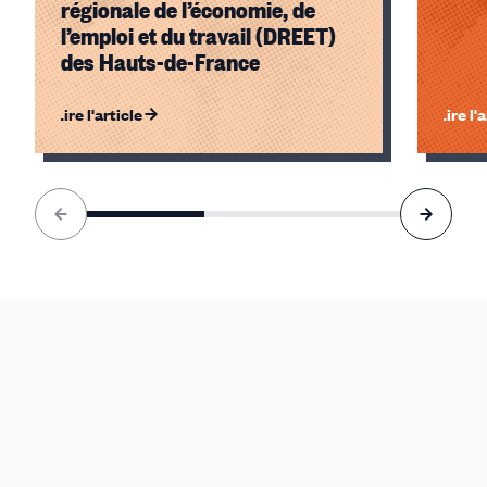
régionale de l’économie, de
l’emploi et du travail (DREET)
des Hauts-de-France
Lire l'article
Lire l'
Élément
1
sur
3
accessible