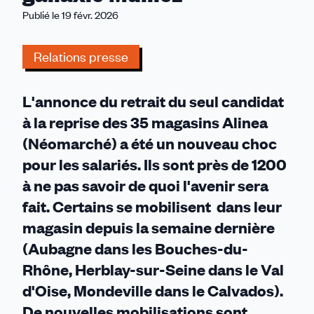
de
Publié le 19 févr. 2026
tous
les
Relations presse
salariés
qui
le
L'annonce du retrait du seul candidat
souhaitent
à la reprise des 35 magasins Alinea
dans
(Néomarché) a été un nouveau choc
la
pour les salariés. Ils sont près de 1200
gallaxie
Mulliez
à ne pas savoir de quoi l'avenir sera
fait. Certains se mobilisent dans leur
magasin depuis la semaine dernière
(Aubagne dans les Bouches-du-
Rhône, Herblay-sur-Seine dans le Val
d'Oise, Mondeville dans le Calvados).
De nouvelles mobilisations sont