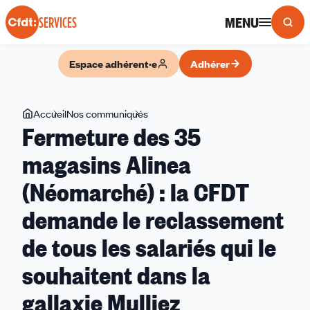
Panneau de gestion des cookies
MENU
SERVICES
Espace adhérent·e
Adhérer
Vous
Accueil
Nos communiqués
Fermeture
Fermeture des 35
êtes
des
ici
35
magasins Alinea
magasins
(Néomarché) : la CFDT
Alinea
(Néomarché)
demande le reclassement
:
la
de tous les salariés qui le
CFDT
souhaitent dans la
demande
le
gallaxie Mulliez
reclassement