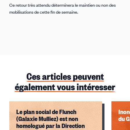
Ce retour très attendu déterminera le maintien ou non des
mobilisations de cette fin de semaine.
Ces articles peuvent
également vous intéresser
Le plan social de Flunch
Inon
(Galaxie Mulliez) est non
du G
homologué par la Direction