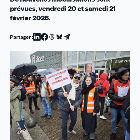
prévues, vendredi 20 et samedi 21
février 2026.
Partager :
Partager
Partager
Partager
Partager
Partager
sur
sur
sur
sur
par
Linkedin
Facebook
Threads
Bluesky
email