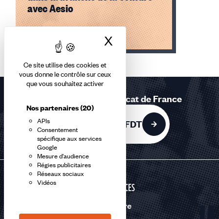
avec Aesio
Lire l'article
X
Masquer le bandea
Élément
Ce site utilise des cookies et
1
vous donne le contrôle sur ceux
sur
que vous souhaitez activer
1
Rejoignez le 1er syndicat de France
accessible
Nos partenaires
(20)
APIs
Adhérer à la CFDT
Consentement
spécifique aux services
Google
Mesure d'audience
Régies publicitaires
Réseaux sociaux
Vidéos
SERVICES
Nous suivre