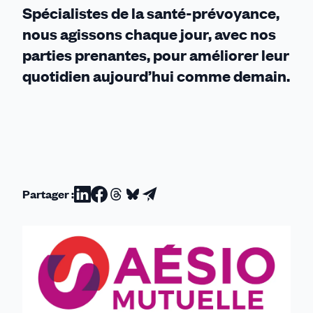
Spécialistes de la santé-prévoyance,
nous agissons chaque jour, avec nos
parties prenantes, pour améliorer leur
quotidien aujourd’hui comme demain.
Partager :
Partager
Partager
Partager
Partager
Partager
sur
sur
sur
sur
par
Linkedin
Facebook
Threads
Bluesky
email