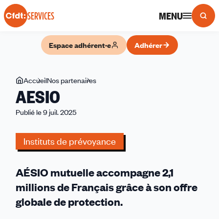
Panneau de gestion des cookies
MENU
SERVICES
Espace adhérent·e
Adhérer
Vous
Accueil
Nos partenaires
AESIO
AESIO
êtes
ici
Publié le 9 juil. 2025
Instituts de prévoyance
AÉSIO mutuelle accompagne 2,1
millions de Français grâce à son offre
globale de protection.