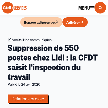
Panneau de gestion des cookies
MENU
SERVICES
Espace adhérent·e
Adhérer
Vous
Accueil
Nos communiqués
Suppression
Suppression de 550
êtes
de
ici
550
postes chez Lidl : la CFDT
postes
saisit l'inspection du
chez
Lidl
travail
:
la
Publié le 24 avr. 2026
CFDT
saisit
Relations presse
l'inspection
du