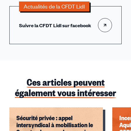
Actualités de la CFDT Lidl
Suivre la CFDT Lidl sur facebook
Ces articles peuvent
également vous intéresser
Sécurité privée : appel
Ince
intersyndical à mobilisation le
Aquitaine : fa