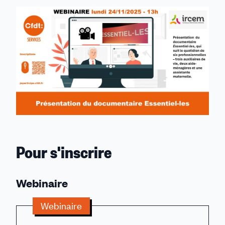
sur
sur
sur
sur
par
Linkedin
Facebook
Threads
Bluesky
email
Pour s'inscrire
Webinaire
Webinaire