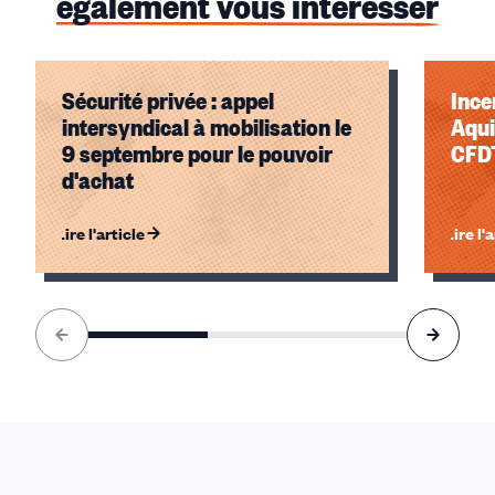
également vous intéresser
Sécurité privée : appel
Ince
intersyndical à mobilisation le
Aquitaine : fa
9 septembre pour le pouvoir
CFDT
d'achat
Lire l'article
Lire l'
Élément
1
sur
3
accessible