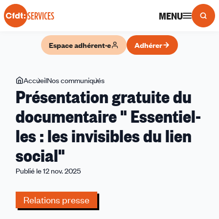
Panneau de gestion des cookies
MENU
SERVICES
Espace adhérent·e
Adhérer
Vous
Accueil
Nos communiqués
Présentation
Présentation gratuite du
êtes
gratuite
ici
du
documentaire " Essentiel-
documentaire
les : les invisibles du lien
"
Essentiel-
social"
les
:
Publié le 12 nov. 2025
les
invisibles
Relations presse
du
lien