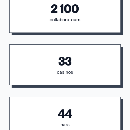
2 100
collaborateurs
33
casinos
44
bars