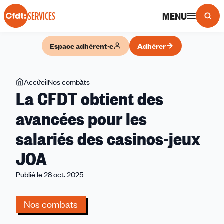
Panneau de gestion des cookies
MENU
SERVICES
Espace adhérent·e
Adhérer
Vous
Accueil
Nos combats
La
La CFDT obtient des
êtes
CFDT
ici
obtient
avancées pour les
des
salariés des casinos-jeux
avancées
pour
JOA
les
salariés
Publié le 28 oct. 2025
des
casinos-
Nos combats
jeux
JOA