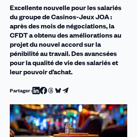
Excellente nouvelle pour les salariés
du groupe de Casinos-Jeux JOA :
après des mois de négociations, la
CFDT a obtenu des améliorations au
projet du nouvel accord sur la
pénibilité au travail. Des avancsées
pour la qualité de vie des salariés et
leur pouvoir d’achat.
Partager :
Partager
Partager
Partager
Partager
Partager
sur
sur
sur
sur
par
Linkedin
Facebook
Threads
Bluesky
email