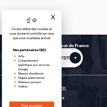
X
Masquer le bandea
Ce site utilise des cookies et
vous donne le contrôle sur ceux
que vous souhaitez activer
Rejoignez le 1er syndicat de France
Nos partenaires
(20)
APIs
Adhérer à la CFDT
Consentement
spécifique aux services
Google
Mesure d'audience
Régies publicitaires
Réseaux sociaux
Vidéos
SERVICES
Nous suivre
Tout accepter