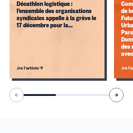
Décathlon logistique :
Comp
l’ensemble des organisations
de l
syndicales appelle à la grève le
Futu
17 décembre pour la
Urba
revalorisation des salaires
Parc
Doma
des 
avec
les s
Lire l'article
Lire l'
Élément
1
sur
3