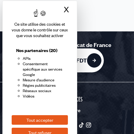
X
Masquer le bandea
Ce site utilise des cookies et
vous donne le contrôle sur ceux
que vous souhaitez activer
Rejoignez le 1er syndicat de France
Nos partenaires
(20)
APIs
Adhérer à la CFDT
Consentement
spécifique aux services
Google
Mesure d'audience
Régies publicitaires
Réseaux sociaux
Vidéos
SERVICES
Nous suivre
Tout accepter
Tout refuser