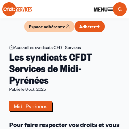
Panneau de gestion des cookies
MENU
SERVICES
Espace adhérent·e
Adhérer
Vous
Accueil
Les syndicats CFDT Services
Les
Les syndicats CFDT
êtes
syndicats
ici
CFDT
Services de Midi-
Services
Pyrénées
de
Midi-
Publié le 8 oct. 2025
Pyrénées
Midi-Pyrénées
Pour faire respecter vos droits et vous