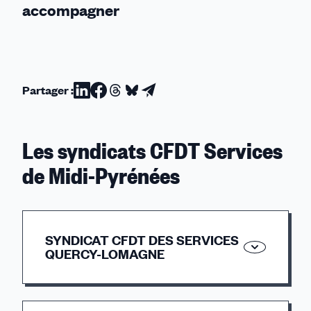
accompagner
Partager :
Partager
Partager
Partager
Partager
Partager
sur
sur
sur
sur
par
Linkedin
Facebook
Threads
Bluesky
email
Les syndicats CFDT Services
de Midi-Pyrénées
SYNDICAT CFDT DES SERVICES
QUERCY-LOMAGNE
PLACE ROUSSEAU BOURSE DU TRAVAIL