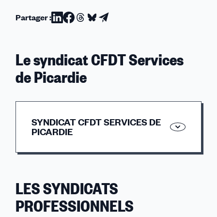
Partager :
Partager
Partager
Partager
Partager
Partager
sur
sur
sur
sur
par
Linkedin
Facebook
Threads
Bluesky
email
Le syndicat CFDT Services
de Picardie
SYNDICAT CFDT SERVICES DE
PICARDIE
28 Rue Frédéric Petit, 2eme étage
80 000 AMIENS
LES SYNDICATS
PROFESSIONNELS
06 50 31 16 20/
1g8003o@services.cfdt.fr