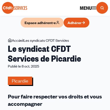
Panneau de gestion des cookies
MENU
SERVICES
Espace adhérent·e
Adhérer
Vous
Accueil
Les syndicats CFDT Services
Le
Le syndicat CFDT
êtes
syndicat
ici
CFDT
Services de Picardie
Services
Publié le 8 oct. 2025
de
Picardie
Picardie
Pour faire respecter vos droits et vous
accompagner