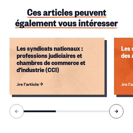
https://www.cfdt-cci.com/
Ces articles peuvent
également vous intéresser
Les syndicats nationaux :
Les 
professions judiciaires et
des 
chambres de commerce et
d'industrie (CCI)
Lire l'article
Lire l'
Élément
1