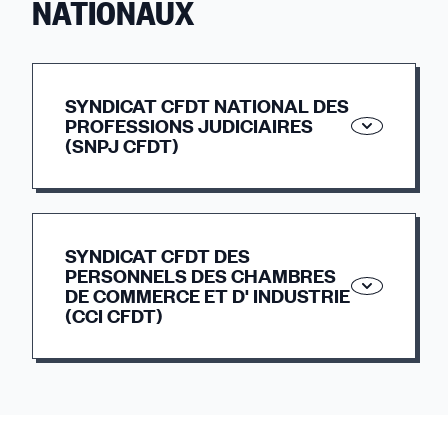
NATIONAUX
SYNDICAT CFDT NATIONAL DES
PROFESSIONS JUDICIAIRES
(SNPJ CFDT)
58 RUE DE MONCEAU – CS 48756 – 75380
PARIS Cedex 08
SYNDICAT CFDT DES
PERSONNELS DES CHAMBRES
Tél : 01 87 66 42 50 /
contact@snpj-cfdt.fr
DE COMMERCE ET D' INDUSTRIE
(CCI CFDT)
www.snpj-cfdt.fr
47 RUE DE TOCQUEVILLE – 75017 Paris
Tél. : 07-87-12-50-40 –
sg@cfdt-cci.com